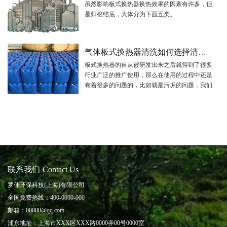
虽然影响板式换热器换热效果的因素有许多，但
是归根结底，大体分为下面五类。
气体板式换热器清洗如何选择清洗剂
板式换热器的自从被研发出来之后就得到了很多
行业广泛的推广使用，那么在使用的过程中还是
有着很多的问题的，比如就是污垢的问题，我们
在清理污垢的时候时要使用到清洗液的，那么我
们应该怎么去选择清洗液呢？下面我们来看一
下。
联系我们
Contact Us
罗佳环保科技(上海)有限公司
全国免费热线：400-0000-000
邮箱：00000@qq.com
浦东地址：上海市XXX区XXX路0000弄00号0000室